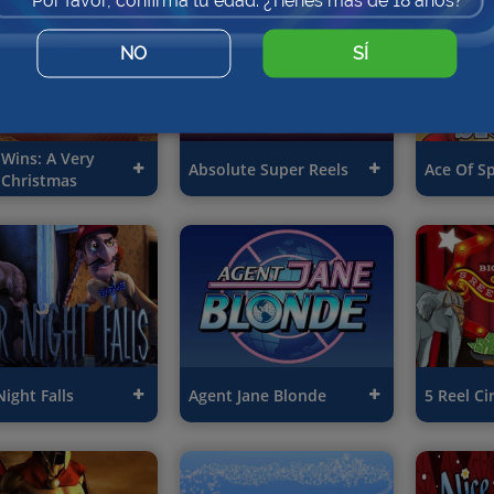
NO
SÍ
 Wins: A Very
Absolute Super Reels
Ace Of S
 Christmas
Night Falls
Agent Jane Blonde
5 Reel Ci