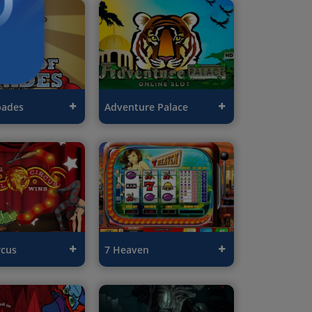
pades
Adventure Palace
rcus
7 Heaven