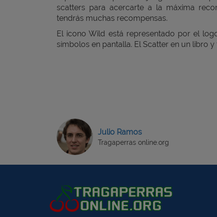
scatters para acercarte a la máxima reco
tendrás muchas recompensas.
El icono Wild está representado por el logot
símbolos en pantalla. El Scatter en un libro y
Julio Ramos
Tragaperras online.org