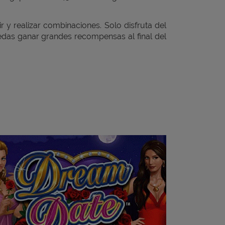
r y realizar combinaciones. Solo disfruta del
edas ganar grandes recompensas al final del