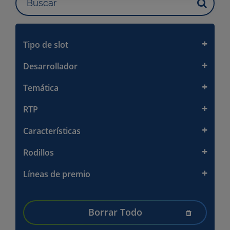
Tipo de slot
Desarrollador
Temática
RTP
Características
Rodillos
Líneas de premio
Borrar Todo