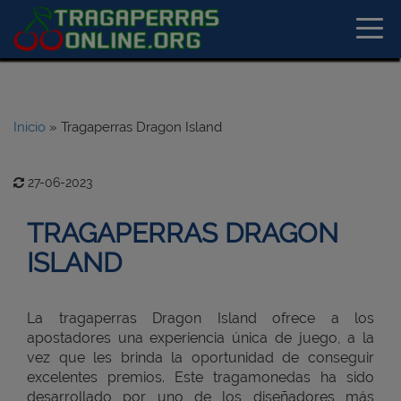
Inicio
»
Tragaperras Dragon Island
27-06-2023
TRAGAPERRAS DRAGON
ISLAND
La tragaperras Dragon Island ofrece a los
apostadores una experiencia única de juego, a la
vez que les brinda la oportunidad de conseguir
excelentes premios. Este tragamonedas ha sido
desarrollado por uno de los diseñadores más