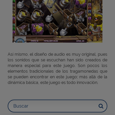
Así mismo, el diseño de audio es muy original, pues
los sonidos que se escuchan han sido creados de
manera especial para este juego. Son pocos los
elementos tradicionales de los tragamonedas que
se pueden encontrar en este juego; más allá de la
dinámica básica, este juego es todo innovación.