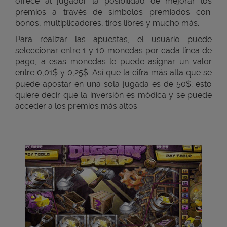
ofrece al jugador la posibilidad de mejorar los
premios a través de símbolos premiados con:
bonos, multiplicadores, tiros libres y mucho más.
Para realizar las apuestas, el usuario puede
seleccionar entre 1 y 10 monedas por cada línea de
pago, a esas monedas le puede asignar un valor
entre 0,01$ y 0,25$. Así que la cifra más alta que se
puede apostar en una sola jugada es de 50$; esto
quiere decir que la inversión es módica y se puede
acceder a los premios más altos.