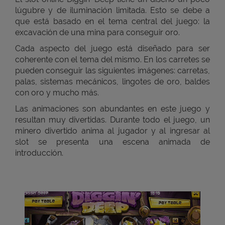
lúgubre y de iluminación limitada. Esto se debe a
que está basado en el tema central del juego: la
excavación de una mina para conseguir oro.
Cada aspecto del juego está diseñado para ser
coherente con el tema del mismo. En los carretes se
pueden conseguir las siguientes imágenes: carretas,
palas, sistemas mecánicos, lingotes de oro, baldes
con oro y mucho más.
Las animaciones son abundantes en este juego y
resultan muy divertidas. Durante todo el juego, un
minero divertido anima al jugador y al ingresar al
slot se presenta una escena animada de
introducción.