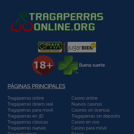
Buena suerte
PÁGINAS PRINCIPALES
Tragaperras online
Casino online
Tragaperras dinero real
Nuevos casinos
Tragaperras para movil
Casinos sin licencia
Tragaperras en 3D
Tragaperras sin depósito
Tragaperras clásicas
Casino en vivo
Tragaperras nuevas
Casino para móvil