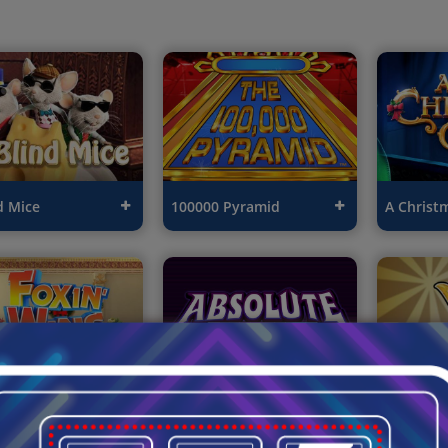
d Mice
100000 Pyramid
A Christ
 Wins: A Very
Absolute Super Reels
Ace Of S
 Christmas