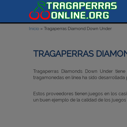
Inicio
»
Tragaperras Diamond Down Under
TRAGAPERRAS DIAMO
Tragaperras Diamonds Down Under tiene 
tragamonedas en línea ha sido desarrollada
Estos proveedores tienen juegos en los cas
un buen ejemplo de la calidad de los juegos