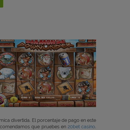
mica divertida. El porcentaje de pago en este
 te recomendamos que pruebes en
20bet casino
.