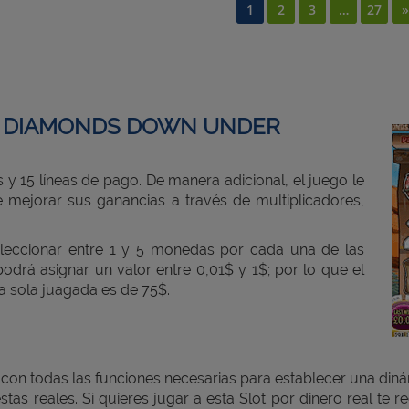
1
2
3
…
27
»
S DIAMONDS DOWN UNDER
 15 líneas de pago. De manera adicional, el juego le
 mejorar sus ganancias a través de multiplicadores,
seleccionar entre 1 y 5 monedas por cada una de las
drá asignar un valor entre 0,01$ y 1$; por lo que el
 sola juagada es de 75$.
 con todas las funciones necesarias para establecer una diná
uestas reales. Sí quieres jugar a esta Slot por dinero real