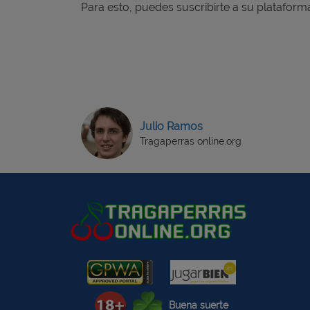
Para esto, puedes suscribirte a su plataform
Julio Ramos
Tragaperras online.org
Buena suerte