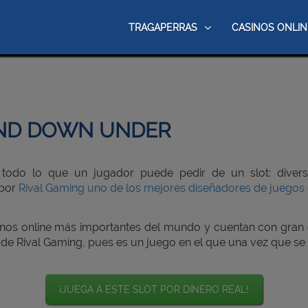
TRAGAPERRAS
CASINOS ONLIN
ND DOWN UNDER
todo lo que un jugador puede pedir de un slot: divers
 por
Rival Gaming uno de los mejores diseñadores de juegos 
inos online más importantes del mundo y cuentan con gran c
 de Rival Gaming, pues es un juego en el que una vez que se 
¡JUEGA A ESTE SLOT POR DINERO REAL!