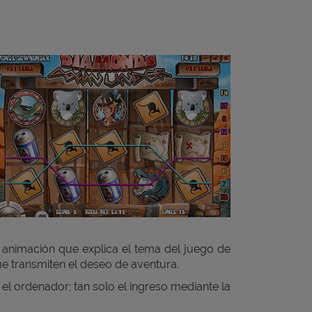
 animación que explica el tema del juego de
ue transmiten el deseo de aventura.
 el ordenador; tan solo el ingreso mediante la