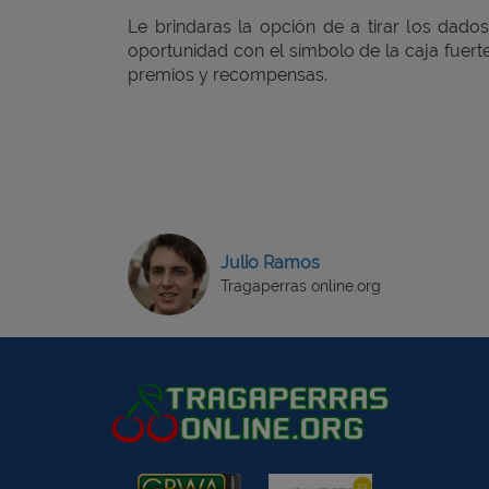
Le brindaras la opción de a tirar los dado
oportunidad con el símbolo de la caja fuert
premios y recompensas.
Julio Ramos
Tragaperras online.org