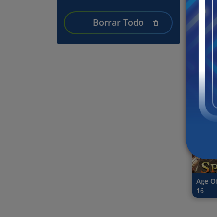
Borrar Todo
After 
Age O
16