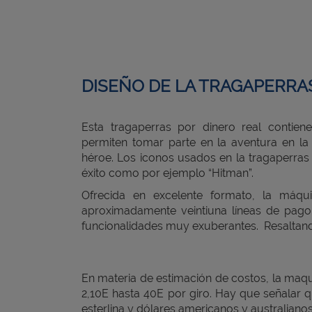
DISEÑO DE LA TRAGAPERRA
Esta tragaperras por dinero real contien
permiten tomar parte en la aventura en la
héroe. Los iconos usados en la tragaperras 
éxito como por ejemplo “Hitman”.
Ofrecida en excelente formato, la máqu
aproximadamente veintiuna líneas de pag
funcionalidades muy exuberantes. Resaltand
En materia de estimación de costos, la maq
2,10E hasta 40E por giro. Hay que señalar q
esterlina y dólares americanos y australianos