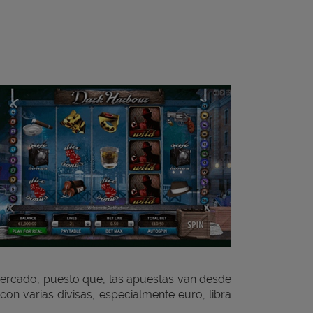
mercado, puesto que, las apuestas van desde
on varias divisas, especialmente euro, libra