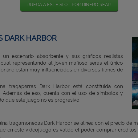
¡JUEGA A ESTE SLOT POR DINERO REAL!
S DARK HARBOR
e un escenario absorbente y sus gráficos realistas
 cual representando al joven mafioso serás el único
online están muy influenciados en diversos filmes de
ina tragaperras Dark Harbor está constituida con
o. Además de eso, cuenta con el uso de símbolos y
o que este juego no es progresivo.
uina tragamonedas Dark Harbor se alinea con el precio de 
ue en este videojuego es válido el poder comprar créditos c
.