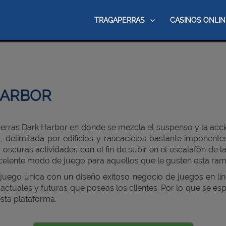
TRAGAPERRAS
CASINOS ONLIN
HARBOR
erras Dark Harbor en donde se mezcla el suspenso y la acció
 delimitada por edificios y rascacielos bastante imponentes
 oscuras actividades con el fin de subir en el escalafón de 
celente modo de juego para aquellos que le gusten esta ram
ego única con un diseño exitoso negocio de juegos en líne
ctuales y futuras que poseas los clientes. Por lo que se es
sta plataforma.