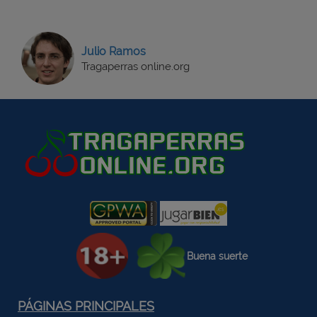
Julio Ramos
Tragaperras online.org
Buena suerte
PÁGINAS PRINCIPALES