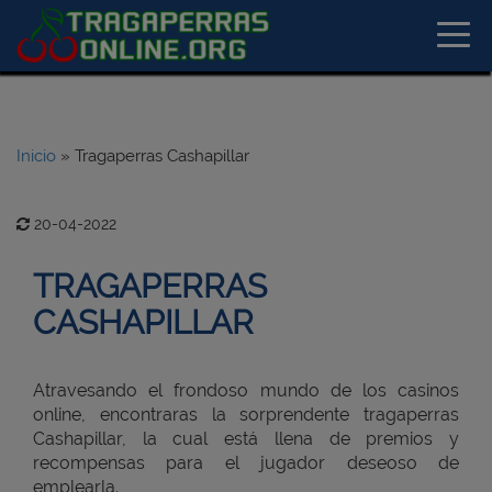
Inicio
»
Tragaperras Cashapillar
20-04-2022
TRAGAPERRAS
CASHAPILLAR
Atravesando el frondoso mundo de los casinos
online, encontraras la sorprendente tragaperras
Cashapillar, la cual está llena de premios y
recompensas para el jugador deseoso de
emplearla.