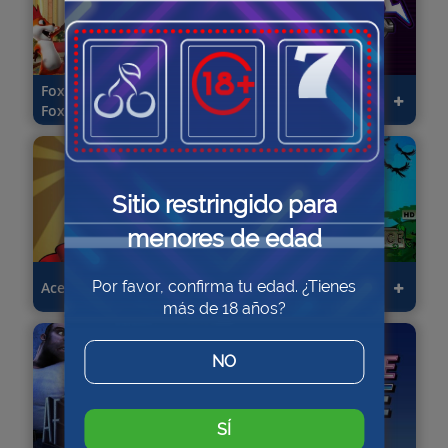
Foxin’ Wins: A Very
Absolute Super Reels
Foxin’ Christmas
Sitio restringido para
menores de edad
Por favor, confirma tu edad. ¿Tienes
Ace Of Spades
Adventure Palace
más de 18 años?
NO
SÍ