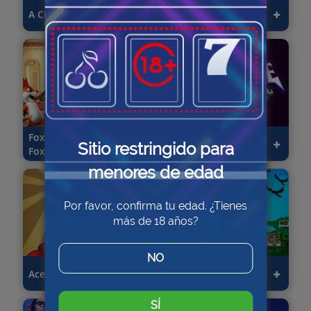
A Christmas Carol
A Day At The Derby
Foxin’ Wins: A Very
Absolute Super Reels
Sitio restringido para
Foxin’ Christmas
menores de edad
Por favor, confirma tu edad. ¿Tienes
más de 18 años?
NO
Ace Of Spades
Adventure Palace
SÍ