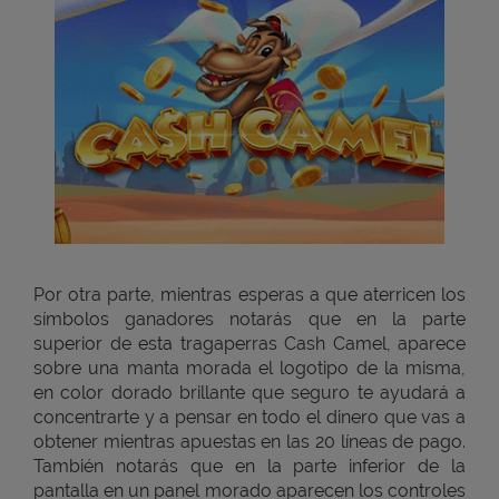
Por otra parte, mientras esperas a que aterricen los
símbolos ganadores notarás que en la parte
superior de esta tragaperras Cash Camel, aparece
sobre una manta morada el logotipo de la misma,
en color dorado brillante que seguro te ayudará a
concentrarte y a pensar en todo el dinero que vas a
obtener mientras apuestas en las 20 líneas de pago.
También notarás que en la parte inferior de la
pantalla en un panel morado aparecen los controles