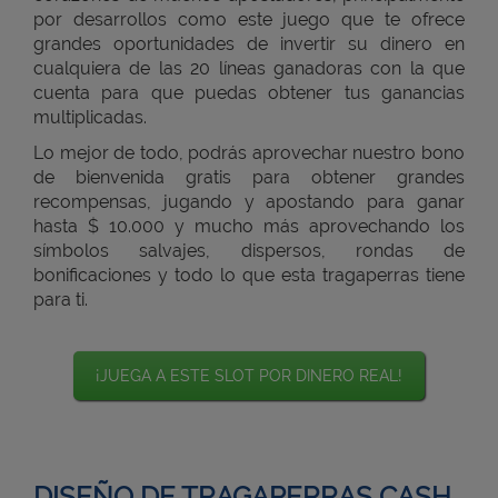
por desarrollos como este juego que te ofrece
grandes oportunidades de invertir su dinero en
cualquiera de las 20 líneas ganadoras con la que
cuenta para que puedas obtener tus ganancias
multiplicadas.
Lo mejor de todo, podrás aprovechar nuestro bono
de bienvenida gratis para obtener grandes
recompensas, jugando y apostando para ganar
hasta $ 10.000 y mucho más aprovechando los
símbolos salvajes, dispersos, rondas de
bonificaciones y todo lo que esta tragaperras tiene
para ti.
¡JUEGA A ESTE SLOT POR DINERO REAL!
DISEÑO DE TRAGAPERRAS CASH