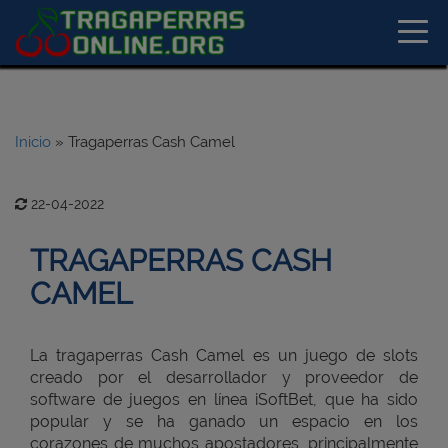
Inicio
»
Tragaperras Cash Camel
22-04-2022
TRAGAPERRAS CASH
CAMEL
La tragaperras Cash Camel es un juego de slots
creado por el desarrollador y proveedor de
software de juegos en línea iSoftBet, que ha sido
popular y se ha ganado un espacio en los
corazones de muchos apostadores, principalmente