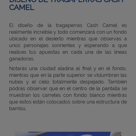
CAMEL
El diseño de la tragaperras Cash Camel es
realmente increíble y todo comenzará con un fondo
ubicado en el desierto mientras que observas a
unos personajes sonrientes y esperando a que
realices tus apuestas en cada una de las líneas
ganadoras.
Notarás una ciudad aladina al final y en el fondo,
mientras que en la parte superior se vislumbran las
nubes y el cielo totalmente despejado. También
podrás observar que en el centro de la pantalla se
muestran los carretes con fondo blanco mientras
que estos están colocados sobre una estructura de
bambú.