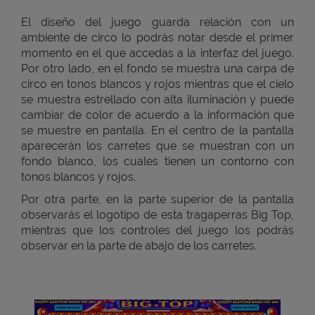
El diseño del juego guarda relación con un
ambiente de circo lo podrás notar desde el primer
momento en el que accedas a la interfaz del juego.
Por otro lado, en el fondo se muestra una carpa de
circo en tonos blancos y rojos mientras que el cielo
se muestra estrellado con alta iluminación y puede
cambiar de color de acuerdo a la información que
se muestre en pantalla. En el centro de la pantalla
aparecerán los carretes que se muestran con un
fondo blanco, los cuales tienen un contorno con
tonos blancos y rojos.
Por otra parte, en la parte superior de la pantalla
observarás el logotipo de esta tragaperras Big Top,
mientras que los controles del juego los podrás
observar en la parte de abajo de los carretes.