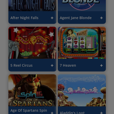
After Night Falls
Agent Jane Blonde
5 Reel Circus
7 Heaven
Age Of Spartans Spin
Aladdin’s Loot