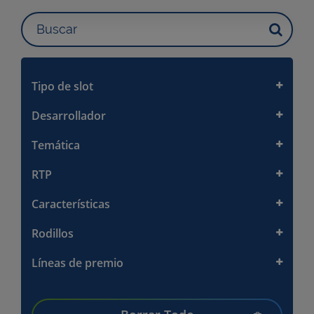
Tipo de slot
Desarrollador
Temática
RTP
Características
Rodillos
Líneas de premio