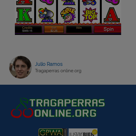
Julio Ramos
Tragaperras online.org