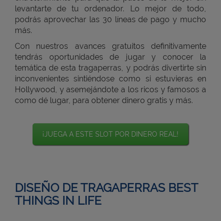
levantarte de tu ordenador. Lo mejor de todo,
podrás aprovechar las 30 líneas de pago y mucho
más.
Con nuestros avances gratuitos definitivamente
tendrás oportunidades de jugar y conocer la
temática de esta tragaperras, y podrás divertirte sin
inconvenientes sintiéndose como si estuvieras en
Hollywood, y asemejándote a los ricos y famosos a
como dé lugar, para obtener dinero gratis y más.
¡JUEGA A ESTE SLOT POR DINERO REAL!
DISEÑO DE TRAGAPERRAS BEST
THINGS IN LIFE