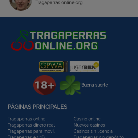
Tragaperras online.org
Buena suerte
PÁGINAS PRINCIPALES
Tragaperras online
Casino online
Tragaperras dinero real
Nuevos casinos
Tragaperras para movil
Casinos sin licencia
Tragaperras en 3D
Tragaperras sin depósito