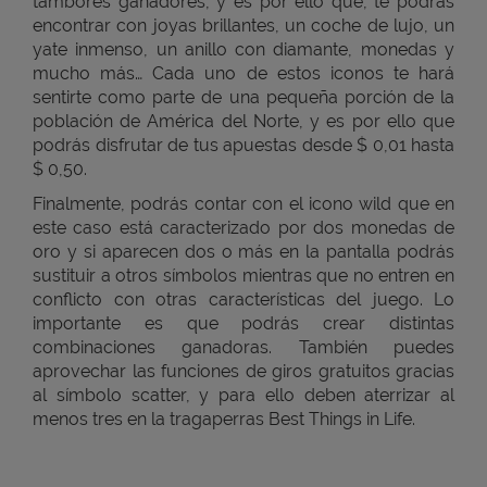
tambores ganadores, y es por ello que, te podrás
encontrar con joyas brillantes, un coche de lujo, un
yate inmenso, un anillo con diamante, monedas y
mucho más… Cada uno de estos iconos te hará
sentirte como parte de una pequeña porción de la
población de América del Norte, y es por ello que
podrás disfrutar de tus apuestas desde $ 0,01 hasta
$ 0,50.
Finalmente, podrás contar con el icono wild que en
este caso está caracterizado por dos monedas de
oro y si aparecen dos o más en la pantalla podrás
sustituir a otros símbolos mientras que no entren en
conflicto con otras características del juego. Lo
importante es que podrás crear distintas
combinaciones ganadoras. También puedes
aprovechar las funciones de giros gratuitos gracias
al símbolo scatter, y para ello deben aterrizar al
menos tres en la tragaperras Best Things in Life.