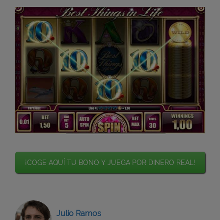
¡COGE AQUÍ TU BONO Y JUEGA POR DINERO REAL!
Julio Ramos