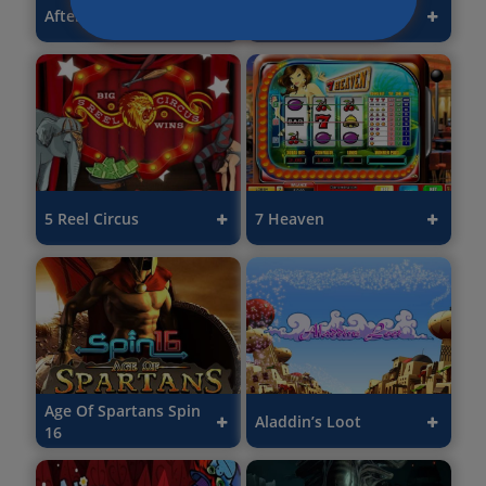
After Night Falls
Agent Jane Blonde
5 Reel Circus
7 Heaven
Age Of Spartans Spin
Aladdin’s Loot
16