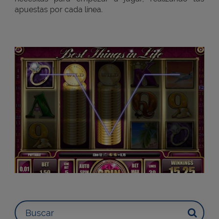
apuestas por cada línea.