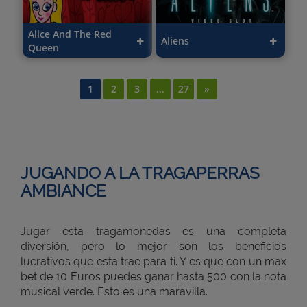
Alice And The Red
Aliens
Queen
1
2
3
…
27
»
JUGANDO A LA TRAGAPERRAS
AMBIANCE
Jugar esta tragamonedas es una completa
diversión, pero lo mejor son los beneficios
lucrativos que esta trae para ti. Y es que con un max
bet de 10 Euros puedes ganar hasta 500 con la nota
musical verde. Esto es una maravilla.