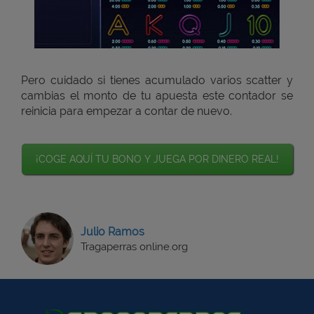
Pero cuidado si tienes acumulado varios scatter y
cambias el monto de tu apuesta este contador se
reinicia para empezar a contar de nuevo.
¡COGE AQUÍ TU BONO Y JUEGA POR DINERO REAL!
Julio Ramos
Tragaperras online.org