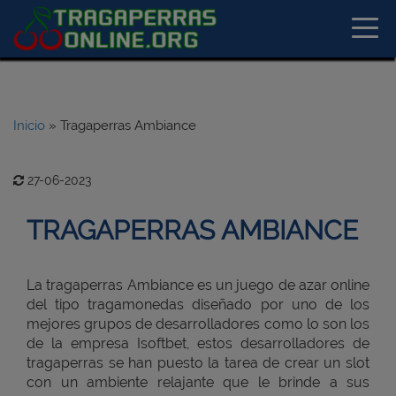
Inicio
»
Tragaperras Ambiance
27-06-2023
TRAGAPERRAS AMBIANCE
La tragaperras Ambiance es un juego de azar online
del tipo tragamonedas diseñado por uno de los
mejores grupos de desarrolladores como lo son los
de la empresa Isoftbet, estos desarrolladores de
tragaperras se han puesto la tarea de crear un slot
con un ambiente relajante que le brinde a sus