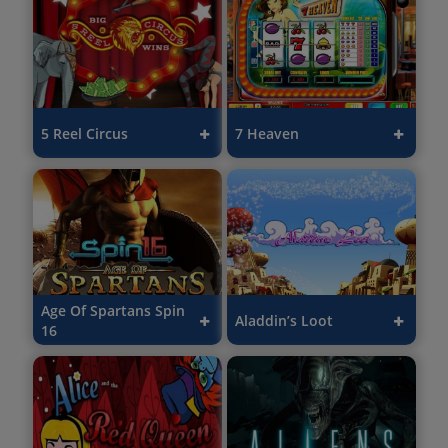
5 Reel Circus
7 Heaven
Age Of Spartans Spin
Aladdin’s Loot
16