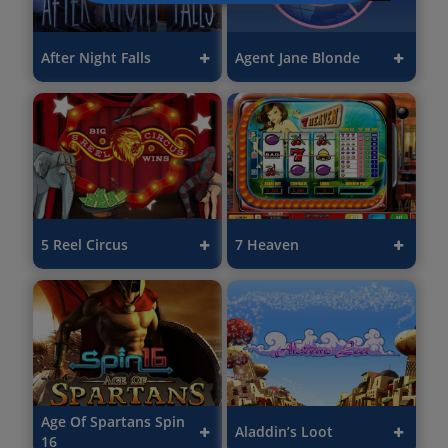
After Night Falls
Agent Jane Blonde
5 Reel Circus
7 Heaven
Age Of Spartans Spin
Aladdin’s Loot
16