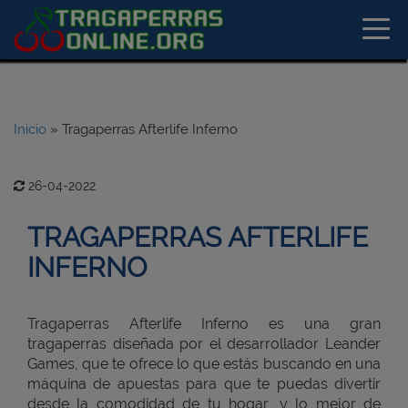
Inicio
»
Tragaperras Afterlife Inferno
26-04-2022
TRAGAPERRAS AFTERLIFE
INFERNO
Tragaperras Afterlife Inferno es una gran
tragaperras diseñada por el desarrollador Leander
Games, que te ofrece lo que estás buscando en una
máquina de apuestas para que te puedas divertir
desde la comodidad de tu hogar, y lo mejor de