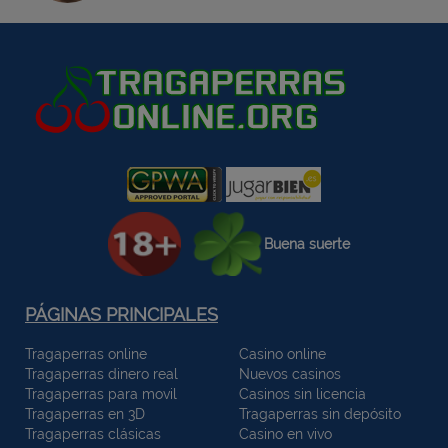
Buena suerte
PÁGINAS PRINCIPALES
Tragaperras online
Casino online
Tragaperras dinero real
Nuevos casinos
Tragaperras para movil
Casinos sin licencia
Tragaperras en 3D
Tragaperras sin depósito
Tragaperras clásicas
Casino en vivo