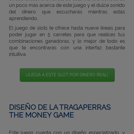
un poco más acerca de este juego y el dulce sonido
del dinero que escucharás mientras estás
aprendiendo.
El juego de slots te ofrece hasta nueve líneas para
poder jugar en 5 carretes para que realices tus
combinaciones ganadoras, y lo mejor de todo es
que te encontrarás con una interfaz bastante
intuitiva.
¡JUEGA A ESTE SLOT POR DINERO REAL!
DISEÑO DE LA TRAGAPERRAS
THE MONEY GAME
Este juego cuenta con un diseño especializado, y