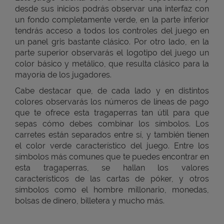
desde sus inicios podrás observar una interfaz con
un fondo completamente verde, en la parte inferior
tendrás acceso a todos los controles del juego en
un panel gris bastante clásico. Por otro lado, en la
parte superior observarás el logotipo del juego un
color básico y metálico, que resulta clásico para la
mayoría de los jugadores.
Cabe destacar que, de cada lado y en distintos
colores observarás los números de líneas de pago
que te ofrece esta tragaperras tan útil para que
sepas cómo debes combinar los símbolos. Los
carretes están separados entre sí, y también tienen
el color verde característico del juego. Entre los
símbolos más comunes que te puedes encontrar en
esta tragaperras, se hallan los valores
característicos de las cartas de póker, y otros
símbolos como el hombre millonario, monedas,
bolsas de dinero, billetera y mucho más.