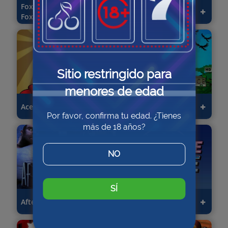
Foxin’ Wins: A Very
Absolute Super Reels
Foxin’ Christmas
Sitio restringido para
menores de edad
Ace Of Spades
Adventure Palace
Por favor, confirma tu edad. ¿Tienes
más de 18 años?
NO
SÍ
After Night Falls
Agent Jane Blonde