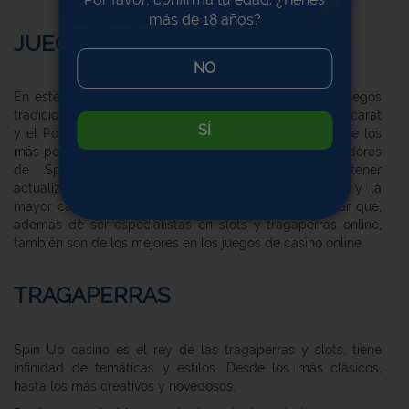
más de 18 años?
JUEGOS DE SPINUP CASINO
NO
En este casino online no solo se puede jugar en los juegos
tradicionales, sino que también hay cabida para el Baccarat
SÍ
y el Póker. También disponen de todas las variantes de los
más populares, del blackjack y la ruleta. Los desarrolladores
de SpinUp tienen una tarea interesante: mantener
actualizados los juegos, con las mejores interfaces y la
mayor calidad posible. Para de esta forma demostrar que,
además de ser especialistas en slots y tragaperras online,
también son de los mejores en los juegos de casino online.
TRAGAPERRAS
Spin Up casino es el rey de las tragaperras y slots, tiene
infinidad de temáticas y estilos. Desde los más clásicos,
hasta los más creativos y novedosos.