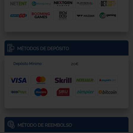
MÉTODOS DE DEPÓSITO
Depósito Mínimo :
20€
MÉTODO DE REEMBOLSO