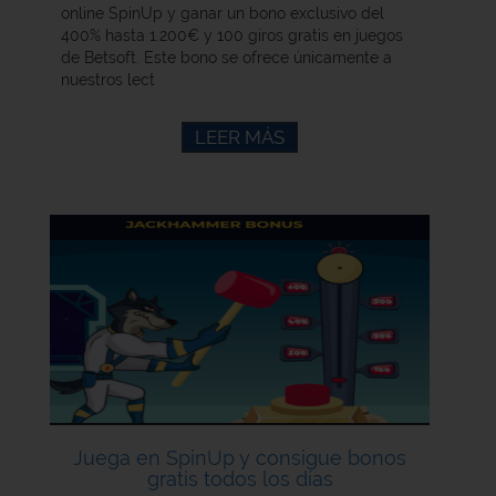
online SpinUp y ganar un bono exclusivo del
400% hasta 1.200€ y 100 giros gratis en juegos
de Betsoft. Este bono se ofrece únicamente a
nuestros lect
LEER MÁS
Juega en SpinUp y consigue bonos
gratis todos los días