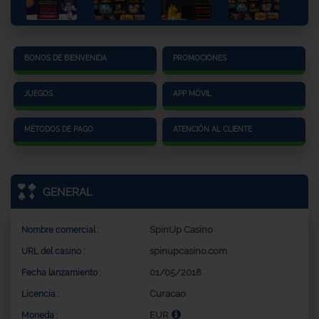
BONOS DE BIENVENIDA
PROMOCIONES
JUEGOS
APP MÓVIL
MÉTODOS DE PAGO
ATENCIÓN AL CLIENTE
GENERAL
SpinUp Casino
Nombre comercial :
spinupcasino.com
URL del casino :
01/05/2018
Fecha lanzamiento :
Curacao
Licencia :
EUR
Moneda :