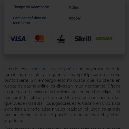
Tiempo de Reembolso :
5 días
Cantidad máxima de
5000€
reembolso :
Uno de los
casinos online en español
con mayor variedad de
temáticas en slots y tragaperras es SpinUp casino; son su
punto fuerte. Sin embargo esto no opaca que, su oferta en
juegos de casino online, es diversa y muy interesante. Ofrece
los juegos de casino más tradicionales como el blackjack, el
baccarat, la ruleta y el póker. Otra de las opciones de las
que pueden disfrutar los jugadores es el Casino en Vivo. Esta
experiencia aporta altos niveles realidad, el juego es guiado
por un crupier real y se puede interactuar con él y otros
jugadores.