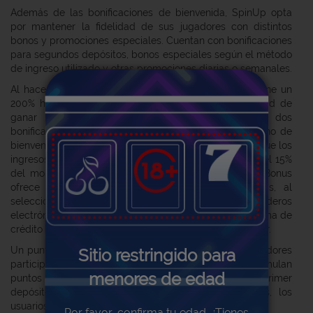
Además de las bonificaciones de bienvenida, SpinUp opta
por mantener la fidelidad de sus jugadores con distintos
bonos y promociones especiales. Cuentan con bonificaciones
para segundos depósitos, bonos especiales según el método
de ingreso utilizado y otras promociones diarias o semanales.
Al hacer efectivo el segundo ingreso, el jugador obtiene un
200% hasta 1000€ y 50 giros gratuitos. La posibilidad de
ganar aumenta de forma importante, porque son dos
bonificaciones consecutivas tomando en cuenta el bono de
bienvenida. Otra de las promociones interesantes, es que los
ingresos realizados los viernes reciben la devolución del 15%
del monto. Por otra parte, cada día el Jackhammer Bonus
ofrece dinero y giros gratuitos para jugar. Además, al
seleccionar como método de pago ciertos monederos
electrónicos, se carga en cuenta 15% del ingreso en forma de
crédito extra. Muchas opciones que estimulan al jugador.
Un punto importante es que en Spin Up todos los jugadores
Sitio restringido para
participan en el programa VIP, en este club se acumulan
menores de edad
puntos de fidelidad por cada ingreso desde el primer
depósito. A medida que se acumulan más puntos, los
usuarios recibirán mejores beneficios.
Por favor, confirma tu edad. ¿Tienes