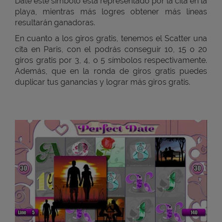
Date este símbolo está representado por la cita en la
playa, mientras más logres obtener más líneas
resultarán ganadoras.
En cuanto a los giros gratis, tenemos el Scatter una
cita en Paris, con el podrás conseguir 10, 15 o 20
giros gratis por 3, 4, o 5 símbolos respectivamente.
Además, que en la ronda de giros gratis puedes
duplicar tus ganancias y lograr más giros gratis.