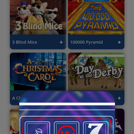
3 Blind Mice
100000 Pyramid
A Christmas Carol
A Day At The Derby