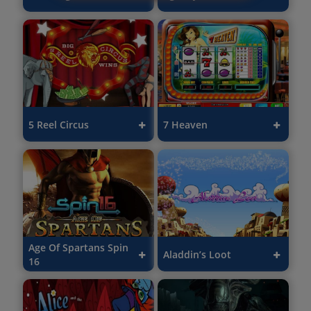
5 Reel Circus
7 Heaven
Age Of Spartans Spin
Aladdin’s Loot
16