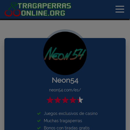
Neon54
neon54.com/es/
Juegos exclusivos de casino
Muchas tragaperras
Bonos con tiradas gratis