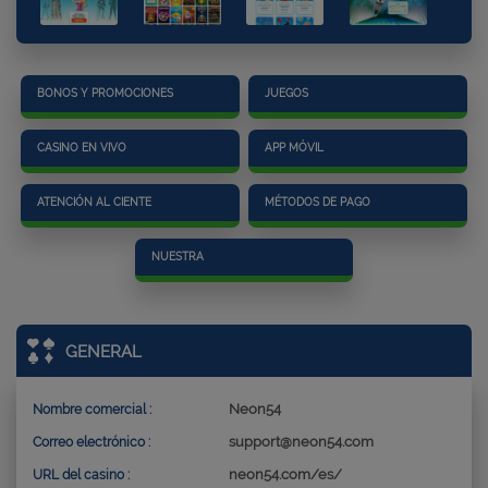
BONOS Y PROMOCIONES
JUEGOS
CASINO EN VIVO
APP MÓVIL
ATENCIÓN AL CIENTE
MÉTODOS DE PAGO
NUESTRA
GENERAL
Neon54
Nombre comercial :
support@neon54.com
Correo electrónico :
neon54.com/es/
URL del casino :