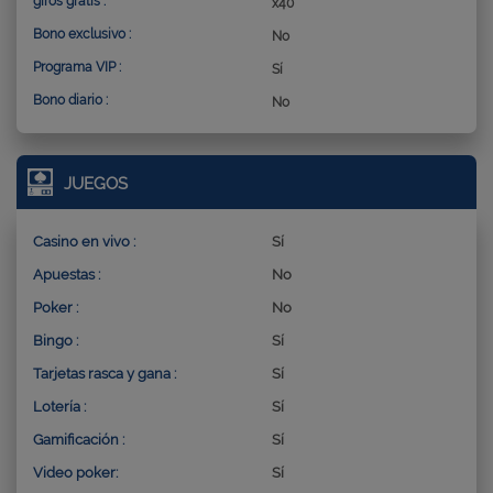
giros gratis :
x40
Bono exclusivo :
No
Programa VIP :
Sí
Bono diario :
No
JUEGOS
Casino en vivo :
Sí
Apuestas :
No
Poker :
No
Bingo :
Sí
Tarjetas rasca y gana :
Sí
Lotería :
Sí
Gamificación :
Sí
Video poker:
Sí