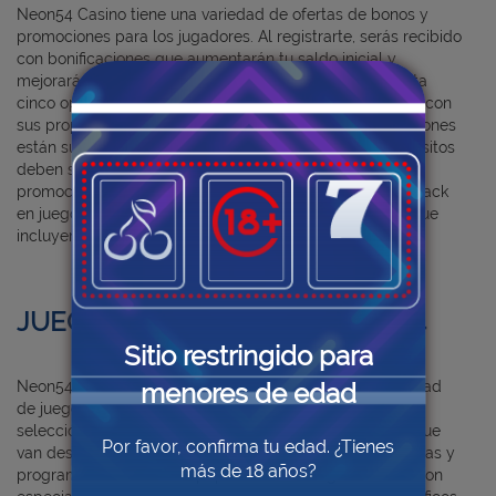
Neon54 Casino tiene una variedad de ofertas de bonos y
promociones para los jugadores. Al registrarte, serás recibido
con bonificaciones que aumentarán tu saldo inicial y
mejorarán tus posibilidades de ganar. El casino presenta
cinco opciones de bonificación de bienvenida, cada una con
sus propias características y beneficios. Estas bonificaciones
están sujetas a requisitos de apuesta de x35, y los depósitos
deben ser de al menos 20€. Además, Neon54 ofrece
promociones continuas como cashback semanal, cashback
en juegos en vivo, Drop & Wins, y ofertas estacionales que
incluyen bonos de depósito y tiradas gratis.
JUEGOS DE CASINO DE NEON54
Sitio restringido para
menores de edad
Neon54 Casino ofrece una amplia y emocionante variedad
de juegos de casino que superan las expectativas. La
selección abarca desde tragamonedas con temáticas que
Por favor, confirma tu edad. ¿Tienes
van desde clásicas frutas hasta adaptaciones de películas y
más de 18 años?
programas de televisión populares. Las tragamonedas son