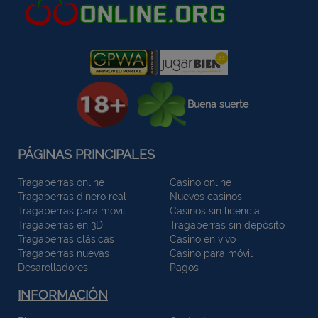
Buena suerte
PÁGINAS PRINCIPALES
Tragaperras online
Casino online
Tragaperras dinero real
Nuevos casinos
Tragaperras para movil
Casinos sin licencia
Tragaperras en 3D
Tragaperras sin depósito
Tragaperras clásicas
Casino en vivo
Tragaperras nuevas
Casino para móvil
Desarolladores
Pagos
INFORMACIÓN