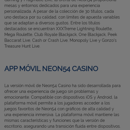
mesas y entornos dedicados para una experiencia
personalizada. A pesar de la colección de 30 títulos, cada
uno destaca por su calidad, con límites de apuesta variables
que se adaptan a diversos gustos. Entre los títulos
destacados se encuentran XXXTreme Lightning Roulette,
Mega Roulette, Club Royale Blackjack, One Blackjack, Peek
Baccarat Live, Cash or Crash Live, Monopoly Live y Gonzo’s
Treasure Hunt Live.
APP MÓVIL NEON54 CASINO
La versión móvil de Neon54 Casino ha sido desarrollada para
ofrecer una experiencia de juego sin problemas y
emocionante. Compatible con dispositivos iOS y Android, la
plataforma móvil permite a los jugadores acceder a los
juegos favoritos de Neon54 con gráficos de alta calidad y
una experiencia inmersiva. La plataforma móvil mantiene las
mismas características y funciones que la versión de
escritorio, asegurando una transición fluida entre dispositivos.