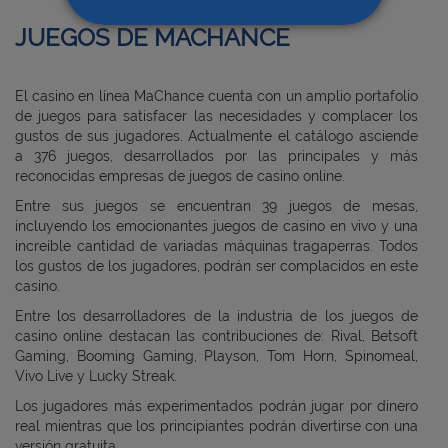
JUEGOS DE MACHANCE
El casino en línea MaChance cuenta con un amplio portafolio
de juegos para satisfacer las necesidades y complacer los
gustos de sus jugadores. Actualmente el catálogo asciende
a 376 juegos, desarrollados por las principales y más
reconocidas empresas de juegos de casino online.
Entre sus juegos se encuentran 39 juegos de mesas,
incluyendo los emocionantes juegos de casino en vivo y una
increíble cantidad de variadas máquinas tragaperras. Todos
los gustos de los jugadores, podrán ser complacidos en este
casino.
Entre los desarrolladores de la industria de los juegos de
casino online destacan las contribuciones de: Rival, Betsoft
Gaming, Booming Gaming, Playson, Tom Horn, Spinomeal,
Vivo Live y Lucky Streak.
Los jugadores más experimentados podrán jugar por dinero
real mientras que los principiantes podrán divertirse con una
versión gratuita.