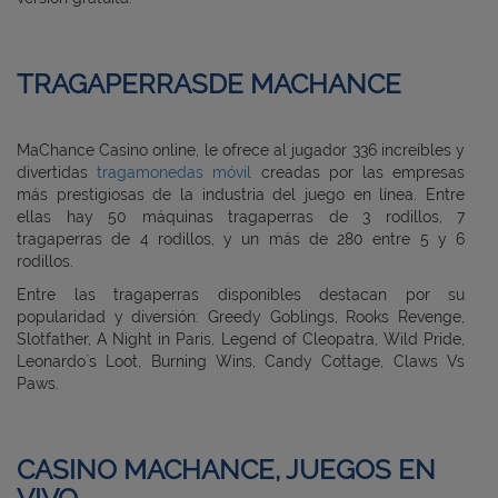
TRAGAPERRASDE MACHANCE
MaChance Casino online, le ofrece al jugador 336 increíbles y
divertidas
tragamonedas móvil
creadas por las empresas
más prestigiosas de la industria del juego en línea. Entre
ellas hay 50 máquinas tragaperras de 3 rodillos, 7
tragaperras de 4 rodillos, y un más de 280 entre 5 y 6
rodillos.
Entre las tragaperras disponibles destacan por su
popularidad y diversión: Greedy Goblings, Rooks Revenge,
Slotfather, A Night in Paris, Legend of Cleopatra, Wild Pride,
Leonardo´s Loot, Burning Wins, Candy Cottage, Claws Vs
Paws.
CASINO MACHANCE, JUEGOS EN