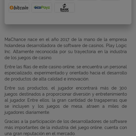
MaChance nace en el año 2017 de la mano de la empresa
holandesa desarrolladora de software de casinos, Play Logic
Inc. Altamente reconocida por su trayectoria en la industria
de los juegos de casino.
Entre las filas de este casino online, se encuentra un personal
especializado, experimentado y orientado hacia el desarrollo
de productos de alta calidad e innovación.
Entre sus productos, el jugador encontrará más de 300
juegos destinados a proporcionar diversión y entretenimiento
al jugador. Entre ellos, la gran cantidad de tragaperras que
se incluyen y los juegos de mesa, atraen a miles de
jugadores diariamente.
Gracias a la participación de los desarrolladores de software
más importantes de la industria del juego online, cuenta con
una gran reputación en el mercado.