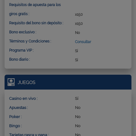
Requisitos de apuesta para los
giros gratis :
x150
Requisito del bono sin depósito :
x150
Bono exclusivo :
No
Términos y Condiciones :
Consultar
Programa VIP :
Sí
Bono diario :
Sí
JUEGOS
Casino en vivo :
Sí
Apuestas :
No
Poker :
No
Bingo :
No
Tarjetas rasca y gana :
No