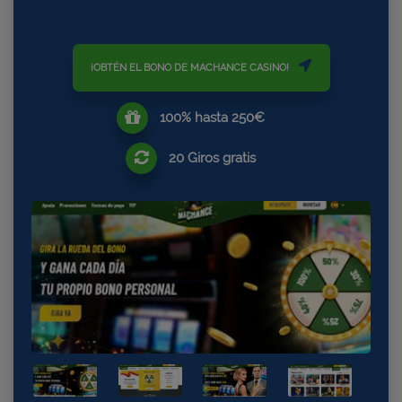
¡OBTÉN EL BONO DE MACHANCE CASINO!
100% hasta 250€
20 Giros gratis