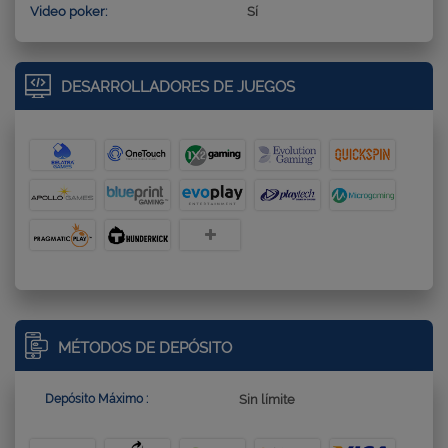
Video poker:
Sí
DESARROLLADORES DE JUEGOS
MÉTODOS DE DEPÓSITO
Depósito Máximo :
Sin límite