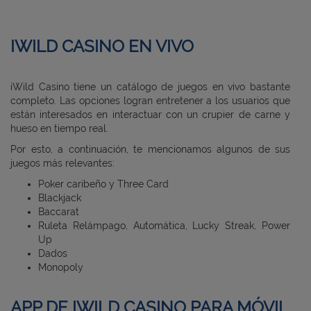
IWILD CASINO EN VIVO
iWild Casino tiene un catálogo de juegos en vivo bastante
completo. Las opciones logran entretener a los usuarios que
están interesados en interactuar con un crupier de carne y
hueso en tiempo real.
Por esto, a continuación, te mencionamos algunos de sus
juegos más relevantes:
Poker caribeño y Three Card
Blackjack
Baccarat
Ruleta Relámpago, Automática, Lucky Streak, Power
Up
Dados
Monopoly
APP DE IWILD CASINO PARA MÓVIL