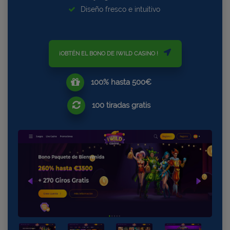
Diseño fresco e intuitivo
¡OBTÉN EL BONO DE IWILD CASINO !
100% hasta 500€
100 tiradas gratis