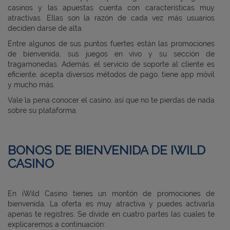
casinos y las apuestas cuenta con características muy
atractivas. Ellas son la razón de cada vez más usuarios
deciden darse de alta.
Entre algunos de sus puntos fuertes están las promociones
de bienvenida, sus juegos en vivo y su sección de
tragamonedas. Además, el servicio de soporte al cliente es
eficiente, acepta diversos métodos de pago, tiene app móvil
y mucho más.
Vale la pena conocer el casino, así que no te pierdas de nada
sobre su plataforma.
BONOS DE BIENVENIDA DE IWILD
CASINO
En iWild Casino tienes un montón de promociones de
bienvenida. La oferta es muy atractiva y puedes activarla
apenas te registres. Se divide en cuatro partes las cuales te
explicaremos a continuación: