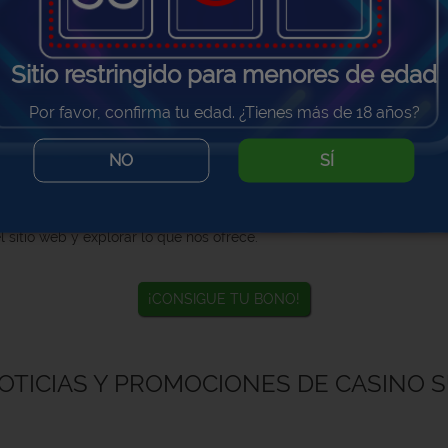
gundos obtendrás una respuesta por parte de un programa que es
presentados. Este chat funciona las 24 horas los 7 días de la semana
es una de las más demandadas actualmente por parte de todas las p
un ambiente que sea bastante realista. Esto por medio del softwar
Sitio restringido para menores de edad
una forma de juego que nos ayuda a crear un espacio más divertido q
Por favor, confirma tu edad. ¿Tienes más de 18 años?
te que los jugadores y en general las personas interesadas quiera
el superlines casinos trabaja con sistemas de código cifrado que i
NO
SÍ
rma, especialmente aquella relacionada con el tema financiero como 
echo que la seguridad radica en asegurar a los clientes o jugador
s un software seguro.
l sitio web y explorar lo que nos ofrece.
¡CONSIGUE TU BONO!
OTICIAS Y PROMOCIONES DE CASINO 