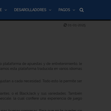
E
DESAROLLADORES
PAGOS
01-01-2025
 plataforma de apuestas y de entretenimiento, le
ramos esta plataforma traducida en varios idiomas
justan a cada necesidad. Todo esto le permite ser
antes, o el BlackJack y sus variedades. También
cale, la cual confiere una experiencia de juego
gunas buenas sorpresas. Para que no te quedes sin