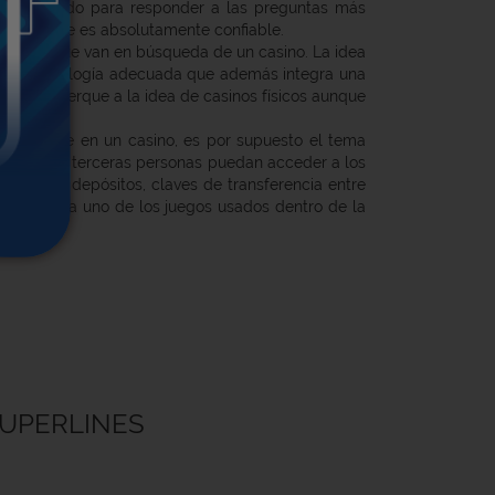
tá diseñado para responder a las preguntas más
 por lo que es absolutamente confiable.
ersonas que van en búsqueda de un casino. La idea
e y la tecnología adecuada que además integra una
ue nos acerque a la idea de casinos físicos aunque
n quedarse en un casino, es por supuesto el tema
mpiden que terceras personas puedan acceder a los
cuentas, depósitos, claves de transferencia entre
es que cada uno de los juegos usados dentro de la
SUPERLINES