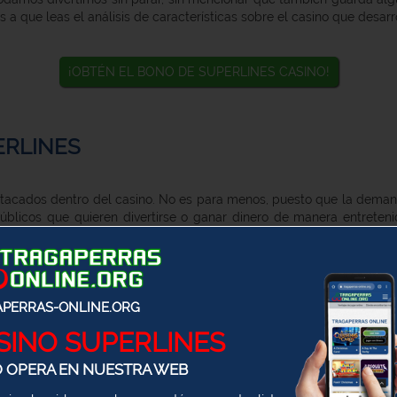
s a que leas el análisis de características sobre el casino que desar
¡OBTÉN EL BONO DE SUPERLINES CASINO!
ERLINES
cados dentro del casino. No es para menos, puesto que la demanda
blicos que quieren divertirse o ganar dinero de manera entretenid
nido destacado del sitio web. Es importante saber que este casi
acer una búsqueda bien sea por temáticas, por desarrollador o p
ras están pensadas para cualquier público, por lo que si nunca ant
PERRAS-ONLINE.ORG
SINO SUPERLINES
S
O OPERA EN NUESTRA WEB