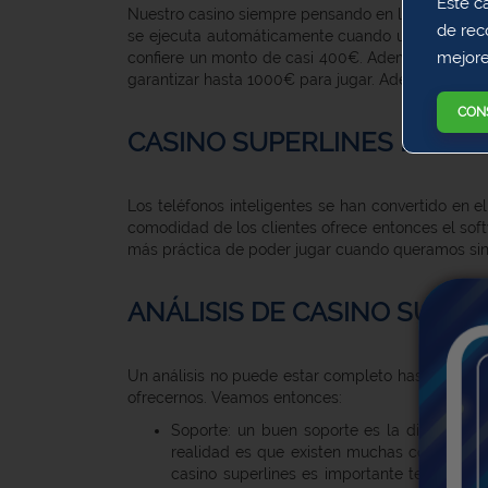
Este c
Nuestro casino siempre pensando en lo mejor para
de rec
se ejecuta automáticamente cuando una persona cr
mejore
confiere un monto de casi 400€. Además de este 
garantizar hasta 1000€ para jugar. Además los vie
CON
CASINO SUPERLINES EN TU
Los teléfonos inteligentes se han convertido en 
comodidad de los clientes ofrece entonces el soft
más práctica de poder jugar cuando queramos sin te
ANÁLISIS DE CASINO SUPER
Un análisis no puede estar completo hasta que p
ofrecernos. Veamos entonces:
Soporte: un buen soporte es la diferencia 
realidad es que existen muchas cosas que un
casino superlines es importante tener clie