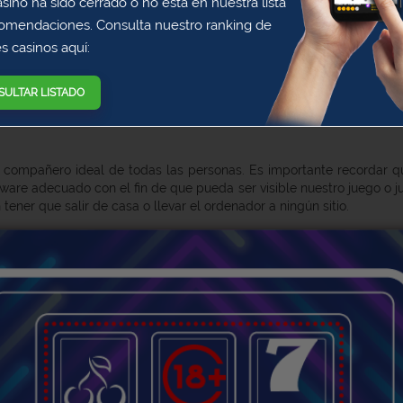
asino ha sido cerrado o no está en nuestra lista
 sus clientes emplea diferentes tipos de bonos. Uno que no podemo
omendaciones. Consulta nuestro ranking de
ea una cuenta dentro del casino y realiza su primer bono. Esta bo
s casinos aquí:
bono de bienvenida se ofrecen dos más por depósito realizado, re
rnes hay una hora feliz que si la logras, te ofrece un bono también 
SULTAR LISTADO
 MÓVIL
el compañero ideal de todas las personas. Es importante recordar qu
ware adecuado con el fin de que pueda ser visible nuestro juego o 
ner que salir de casa o llevar el ordenador a ningún sitio.
LINES.
odamos mencionar otras características de importancia que nos a
que se marca entre clientes satisfechos y clientes enojados con el 
 jugador o un visitante quiera saber o resolver. Es por ello que el
ntes satisfechos es por ello que ofrece el chat en vivo como una 