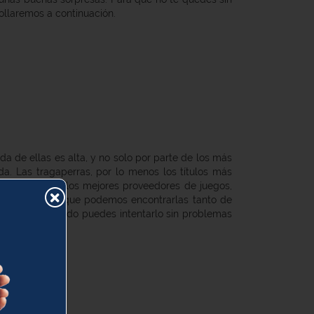
rollaremos a continuación.
 de ellas es alta, y no solo por parte de los más
a. Las tragaperras, por lo menos los títulos más
no cuenta con los mejores proveedores de juegos,
or el tipo, ya que podemos encontrarlas tanto de
es las has jugado puedes intentarlo sin problemas